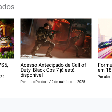
nados
PS5,
Acesso Antecipado de Call of
Formu
Duty: Black Ops 7 já está
em 18
disponível
024
Por
alex
Por
Icaro Polidoro
/
2 de outubro de 2025