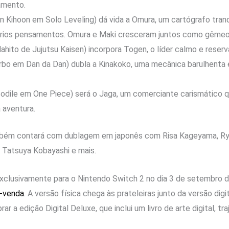
amento.
n Kihoon em Solo Leveling) dá vida a Omura, um cartógrafo tranq
rios pensamentos. Omura e Maki cresceram juntos como gêmeo
ahito de Jujutsu Kaisen) incorpora Togen, o líder calmo e rese
bo em Dan da Dan) dubla a Kinakoko, uma mecânica barulhenta e 
codile em One Piece) será o Jaga, um comerciante carismático 
 aventura.
ambém contará com dublagem em japonês com Risa Kageyama, Ry
 Tatsuya Kobayashi e mais.
xclusivamente para o Nintendo Switch 2 no dia 3 de setembro d
é-venda
. A versão física chega às prateleiras junto da versão digi
a edição Digital Deluxe, que inclui um livro de arte digital, tra