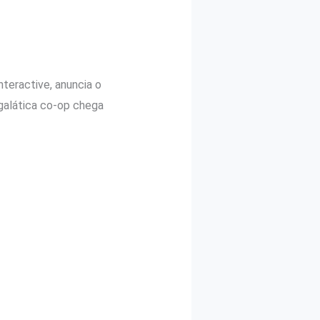
nteractive, anuncia o
rgalática co-op chega