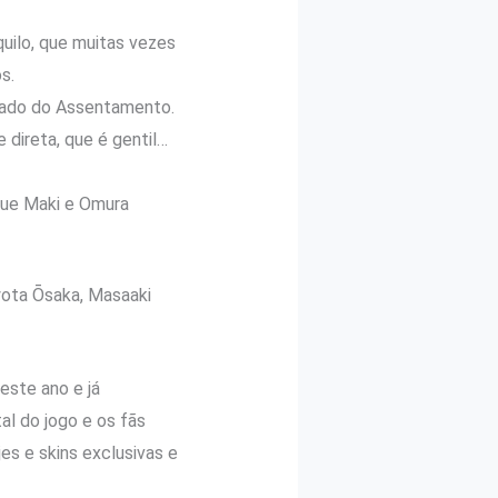
uilo, que muitas vezes
s.
rvado do Assentamento.
direta, que é gentil…
que Maki e Omura
ota Ōsaka, Masaaki
este ano e já
tal do jogo e os fãs
jes e skins exclusivas e