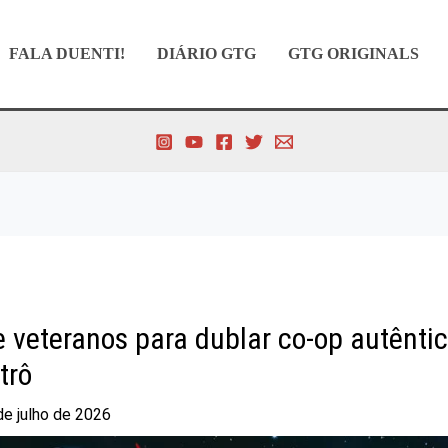
FALA DUENTI!
DIÁRIO GTG
GTG ORIGINALS
e veteranos para dublar co-op autêntic
trô
de julho de 2026