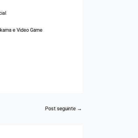
cial
.
Nakama e Video Game
Post seguinte
→