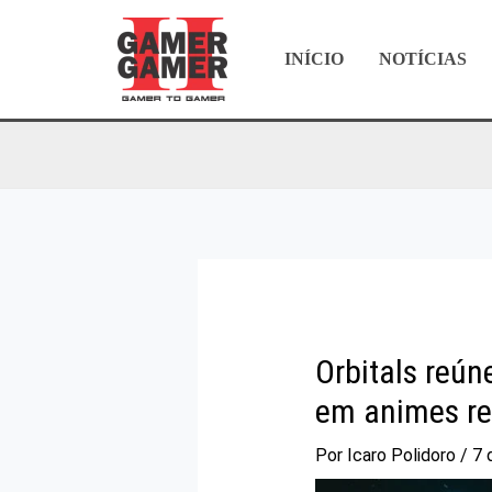
Ir
para
INÍCIO
NOTÍCIAS
o
conteúdo
Orbitals reún
em animes re
Por
Icaro Polidoro
/
7 