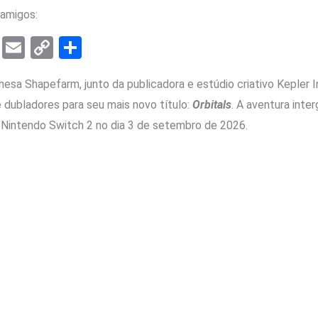
amigos:
T
E
C
S
el
m
o
h
esa Shapefarm, junto da publicadora e estúdio criativo Kepler I
e
ail
py
ar
e dubladores para seu mais novo título:
Orbitals
. A aventura inte
gr
Li
e
 Nintendo Switch 2 no dia 3 de setembro de 2026.
a
n
m
k