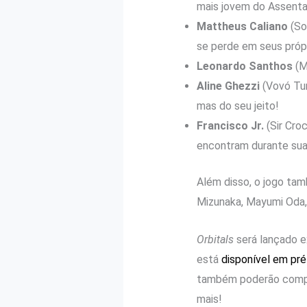
mais jovem do Assent
Mattheus Caliano
(So
se perde em seus próp
Leonardo Santhos
(M
Aline Ghezzi
(Vovó Tur
mas do seu jeito!
Francisco Jr.
(Sir Cro
encontram durante sua
Além disso, o jogo t
Mizunaka, Mayumi Oda,
Orbitals
será lançado e
está
disponível em pr
também poderão comprar 
mais!