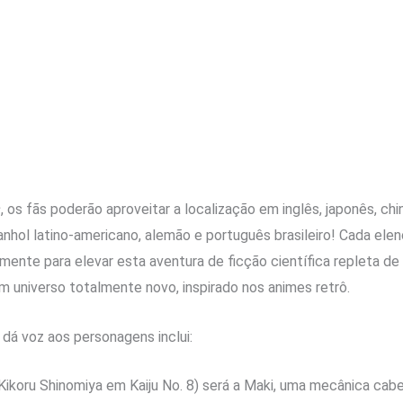
s
, os fãs poderão aproveitar a localização em inglês, japonês, chi
anhol latino-americano, alemão e português brasileiro! Cada ele
ente para elevar esta aventura de ficção científica repleta de 
m universo totalmente novo, inspirado nos animes retrô.
 dá voz aos personagens inclui:
Kikoru Shinomiya em Kaiju No. 8) será a Maki, uma mecânica cab