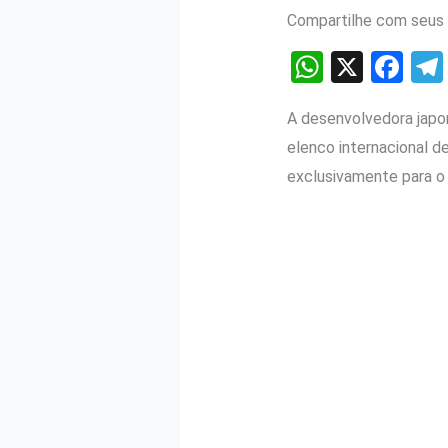
Compartilhe com seus 
W
X
F
h
a
A desenvolvedora japon
at
ce
elenco internacional d
s
b
exclusivamente para o
A
o
p
o
p
k