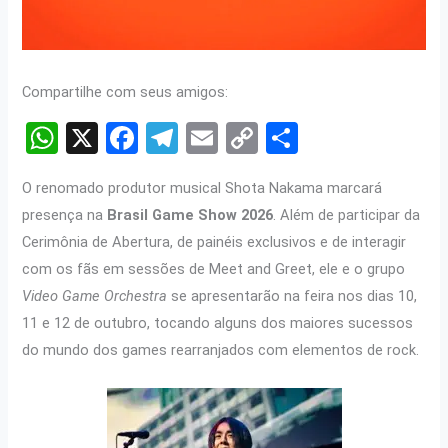
Compartilhe com seus amigos:
W
X
F
T
E
C
S
h
a
el
m
o
h
O renomado produtor musical Shota Nakama marcará
at
ce
e
ail
py
ar
presença na
Brasil Game Show 2026
. Além de participar da
s
b
gr
Li
e
Cerimônia de Abertura, de painéis exclusivos e de interagir
A
o
a
n
com os fãs em sessões de Meet and Greet, ele e o grupo
p
o
m
k
Video Game Orchestra
se apresentarão na feira nos dias 10,
p
k
11 e 12 de outubro, tocando alguns dos maiores sucessos
do mundo dos games rearranjados com elementos de rock.