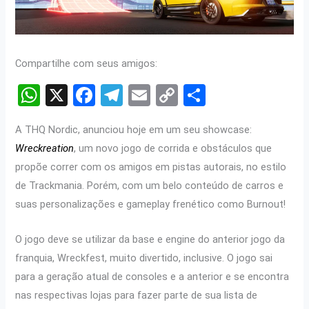
Compartilhe com seus amigos:
W
X
F
T
E
C
S
h
a
el
m
o
h
A THQ Nordic, anunciou hoje em um seu showcase:
at
ce
e
ail
py
ar
Wreckreation
, um novo jogo de corrida e obstáculos que
s
b
gr
Li
e
propõe correr com os amigos em pistas autorais, no estilo
A
o
a
n
de Trackmania. Porém, com um belo conteúdo de carros e
p
o
m
k
suas personalizações e gameplay frenético como Burnout!
p
k
O jogo deve se utilizar da base e engine do anterior jogo da
franquia, Wreckfest, muito divertido, inclusive. O jogo sai
para a geração atual de consoles e a anterior e se encontra
nas respectivas lojas para fazer parte de sua lista de