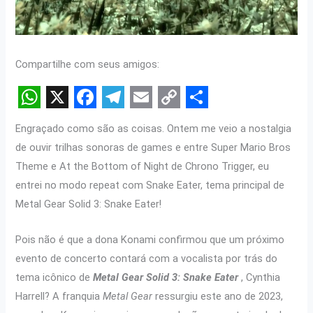
Compartilhe com seus amigos:
W
X
F
T
E
C
S
Engraçado como são as coisas. Ontem me veio a nostalgia
h
a
e
m
o
h
de ouvir trilhas sonoras de games e entre Super Mario Bros
a
c
l
a
p
a
Theme e At the Bottom of Night de Chrono Trigger, eu
t
e
e
i
y
r
entrei no modo repeat com Snake Eater, tema principal de
s
b
g
l
L
e
Metal Gear Solid 3: Snake Eater!
A
o
r
i
Pois não é que a dona Konami confirmou que um próximo
p
o
a
n
evento de concerto contará com a vocalista por trás do
p
k
m
k
tema icônico de
Metal Gear Solid 3: Snake Eater
, Cynthia
Harrell? A franquia
Metal Gear
ressurgiu este ano de 2023,