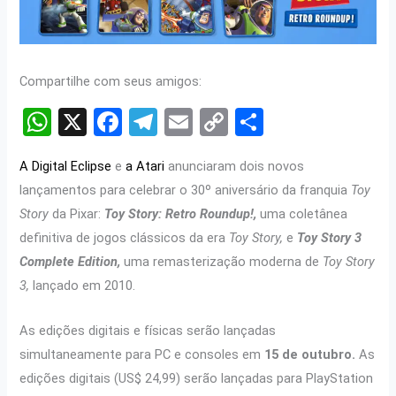
Compartilhe com seus amigos:
W
X
F
T
E
C
S
h
a
el
m
o
h
A Digital Eclipse
e
a Atari
anunciaram dois novos
at
ce
e
ail
py
ar
lançamentos para celebrar o 30º aniversário da franquia
Toy
s
b
gr
Li
e
Story
da Pixar:
Toy Story: Retro Roundup!,
uma coletânea
A
o
a
n
definitiva de jogos clássicos da era
Toy Story,
e
Toy Story 3
p
o
m
k
Complete Edition,
uma remasterização moderna de
Toy Story
p
k
3,
lançado em 2010.
As edições digitais e físicas serão lançadas
simultaneamente para PC e consoles em
15 de outubro.
As
edições digitais (US$ 24,99) serão lançadas para PlayStation