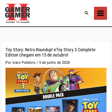
Ir
para
Pesquisar
o
conteúdo
Toy Story: Retro Roundup! eToy Story 3 Complete
Edition chegam em 15 de outubro!
Por
Icaro Polidoro
/
5 de junho de 2026