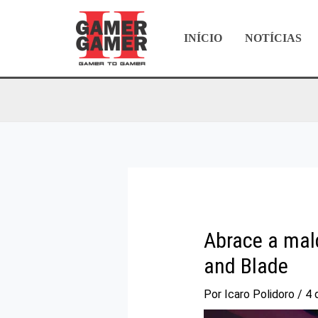
Ir
para
INÍCIO
NOTÍCIAS
o
conteúdo
Abrace a mal
and Blade
Por
Icaro Polidoro
/
4 