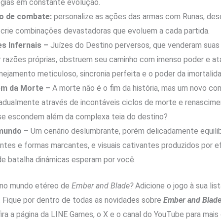
égias em constante evolução.
lo de combate:
personalize as ações das armas com Runas, des
 crie combinações devastadoras que evoluem a cada partida.
s Infernais –
Juízes do Destino perversos, que venderam suas 
 razões próprias, obstruem seu caminho com imenso poder e at
anejamento meticuloso, sincronia perfeita e o poder da imortalid
ém da Morte –
A morte não é o fim da história, mas um novo c
adualmente através de incontáveis ​​ciclos de morte e renascim
se escondem além da complexa teia do destino?
 mundo –
Um cenário deslumbrante, porém delicadamente equili
ntes e formas marcantes, e visuais cativantes produzidos por ef
de batalha dinâmicas esperam por você.
 no mundo etéreo de
Ember and Blade?
Adicione o jogo à sua li
. Fique por dentro de todas as novidades sobre
Ember and Blade
fira a página da LINE Games, o X e o canal do YouTube para mais 