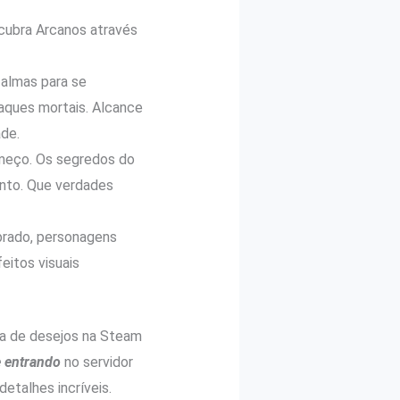
cubra Arcanos através
almas para se
aques mortais. Alcance
ade.
omeço. Os segredos do
ento. Que verdades
brado, personagens
eitos visuais
sta de desejos na Steam
 entrando
no servidor
detalhes incríveis.