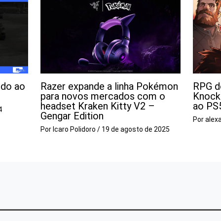
ndo ao
Razer expande a linha Pokémon
RPG d
para novos mercados com o
Knock 
headset Kraken Kitty V2 –
ao PS
4
Gengar Edition
Por
alex
Por
Icaro Polidoro
/
19 de agosto de 2025