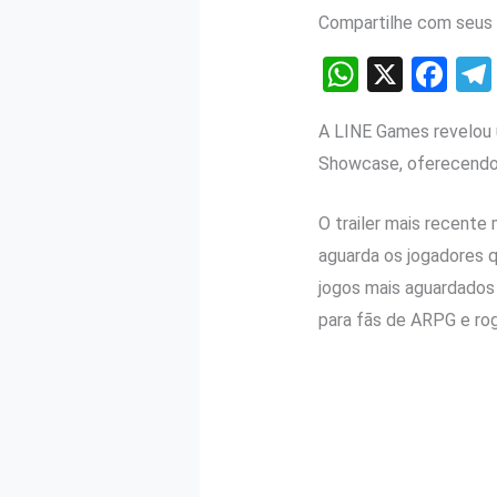
Compartilhe com seus 
W
X
F
h
a
A LINE Games revelou 
at
ce
Showcase, oferecendo 
s
b
A
o
O trailer mais recente
p
o
aguarda os jogadores
p
k
jogos mais aguardados
para fãs de ARPG e ro