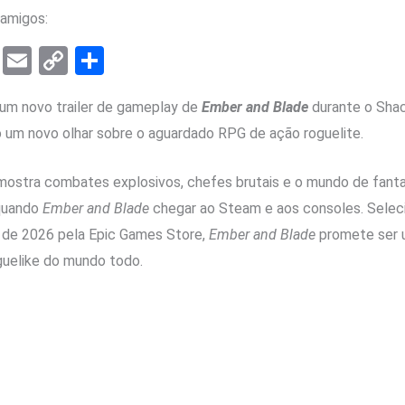
amigos:
T
E
C
S
el
m
o
h
um novo trailer de gameplay de
Ember and Blade
durante o Sha
e
ail
py
ar
um novo olhar sobre o aguardado RPG de ação roguelite.
gr
Li
e
a
n
 mostra combates explosivos, chefes brutais e o mundo de fant
m
k
 quando
Ember and Blade
chegar ao Steam e aos consoles. Sele
 de 2026 pela Epic Games Store,
Ember and Blade
promete ser u
guelike do mundo todo.