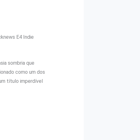
cknews E4 Indie
asia sombria que
cionado como um dos
m título imperdível