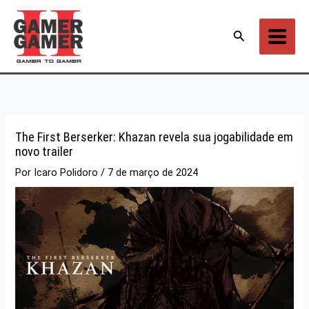
Ir
para
Pesquisar
o
conteúdo
The First Berserker: Khazan revela sua jogabilidade em
novo trailer
Por
Icaro Polidoro
/
7 de março de 2024