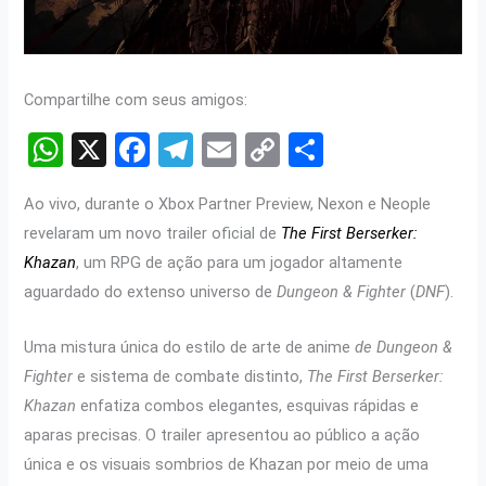
Compartilhe com seus amigos:
W
X
F
T
E
C
S
h
a
el
m
o
h
Ao vivo, durante o Xbox Partner Preview, Nexon e Neople
at
ce
e
ail
py
ar
revelaram um novo trailer oficial de
The First Berserker:
s
b
gr
Li
e
Khazan
, um RPG de ação para um jogador altamente
A
o
a
n
aguardado do extenso universo de
Dungeon & Fighter
(
DNF
).
p
o
m
k
Uma mistura única do estilo de arte de anime
de Dungeon &
p
k
Fighter
e sistema de combate distinto,
The First Berserker:
Khazan
enfatiza combos elegantes, esquivas rápidas e
aparas precisas. O trailer apresentou ao público a ação
única e os visuais sombrios de Khazan por meio de uma