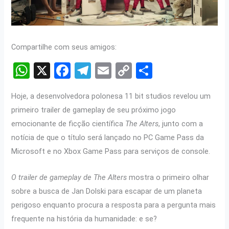
Compartilhe com seus amigos:
W
X
F
T
E
C
S
h
a
el
m
o
h
Hoje, a desenvolvedora polonesa 11 bit studios revelou um
at
ce
e
ail
py
ar
primeiro trailer de gameplay de seu próximo jogo
s
b
gr
Li
e
emocionante de ficção científica
The Alters
, junto com a
A
o
a
n
notícia de que o título será lançado no PC Game Pass da
p
o
m
k
Microsoft e no Xbox Game Pass para serviços de console.
p
k
O trailer de gameplay de The Alters
mostra o primeiro olhar
sobre a busca de Jan Dolski para escapar de um planeta
perigoso enquanto procura a resposta para a pergunta mais
frequente na história da humanidade: e se?