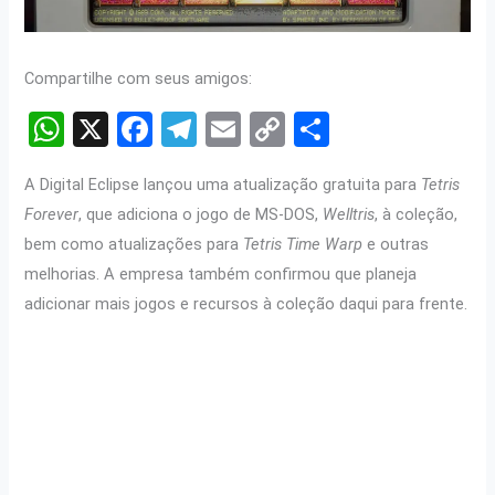
Compartilhe com seus amigos:
W
X
F
T
E
C
S
h
a
el
m
o
h
A Digital Eclipse lançou uma atualização gratuita para
Tetris
at
ce
e
ail
py
ar
Forever
, que adiciona o jogo de MS-DOS,
Welltris
, à coleção,
s
b
gr
Li
e
bem como atualizações para
Tetris Time Warp
e outras
A
o
a
n
melhorias. A empresa também confirmou que planeja
p
o
m
k
adicionar mais jogos e recursos à coleção daqui para frente.
p
k