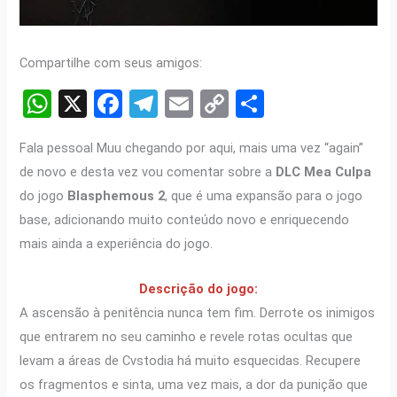
Compartilhe com seus amigos:
W
X
F
T
E
C
S
h
a
el
m
o
h
Fala pessoal Muu chegando por aqui, mais uma vez “again”
at
ce
e
ail
py
ar
de novo e desta vez vou comentar sobre a
DLC Mea Culpa
s
b
gr
Li
e
do jogo
Blasphemous 2
, que é uma expansão para o jogo
A
o
a
n
base, adicionando muito conteúdo novo e enriquecendo
p
o
m
k
mais ainda a experiência do jogo.
p
k
Descrição do jogo:
A ascensão à penitência nunca tem fim. Derrote os inimigos
que entrarem no seu caminho e revele rotas ocultas que
levam a áreas de Cvstodia há muito esquecidas. Recupere
os fragmentos e sinta, uma vez mais, a dor da punição que