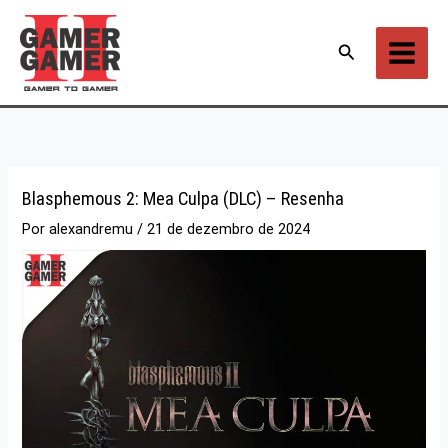
Ir
para
Pesquisar
o
conteúdo
Blasphemous 2: Mea Culpa (DLC) – Resenha
Por
alexandremu
/
21 de dezembro de 2024