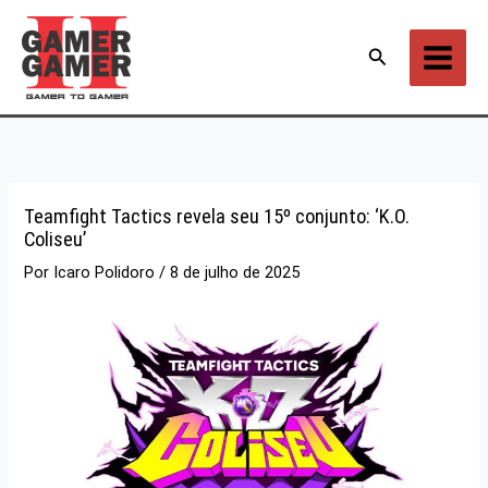
Ir
para
Pesquisar
o
conteúdo
Teamfight Tactics revela seu 15º conjunto: ‘K.O.
Coliseu’
Por
Icaro Polidoro
/
8 de julho de 2025