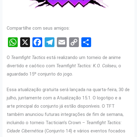
Compartilhe com seus amigos:
W
X
F
T
E
C
S
h
a
el
m
o
h
O
Teamfight Tactics
está realizando um torneio de anime
at
ce
e
ail
py
ar
divertido e caótico com
Teamfight Tactics: K.O. Coliseu
, o
s
b
gr
Li
e
aguardado 15º conjunto do jogo.
A
o
a
n
p
o
m
k
Essa atualização gratuita será lançada na quarta-feira, 30 de
julho, juntamente com a Atualização 15.1. O logotipo e a
p
k
arte principal do conjunto já estão disponíveis. O TFT
também anunciou futuras integrações de fim de semana,
incluindo o torneio Tactician’s Crown –
Teamfight Tactics:
Cidade Cibernética
(Conjunto 14) e vários eventos focados