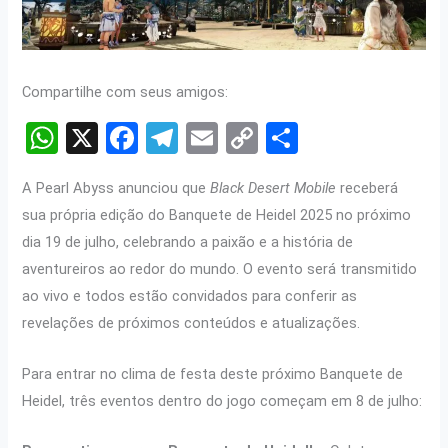
Compartilhe com seus amigos:
W
X
F
T
E
C
S
h
a
el
m
o
h
A Pearl Abyss anunciou que
Black Desert Mobile
receberá
at
ce
e
ail
py
ar
sua própria edição do Banquete de Heidel 2025 no próximo
s
b
gr
Li
e
dia 19 de julho, celebrando a paixão e a história de
A
o
a
n
aventureiros ao redor do mundo. O evento será transmitido
p
o
m
k
ao vivo e todos estão convidados para conferir as
p
k
revelações de próximos conteúdos e atualizações.
Para entrar no clima de festa deste próximo Banquete de
Heidel, três eventos dentro do jogo começam em 8 de julho: