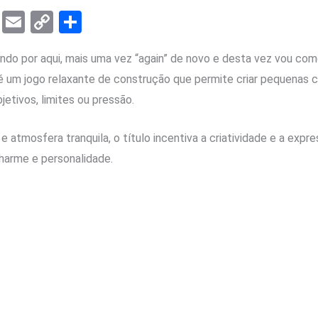
T
E
C
S
el
m
o
h
do por aqui, mais uma vez “again” de novo e desta vez vou com
e
ail
py
ar
 um jogo relaxante de construção que permite criar pequenas c
gr
Li
e
tivos, limites ou pressão.
a
n
m
k
 atmosfera tranquila, o título incentiva a criatividade e a expr
harme e personalidade.