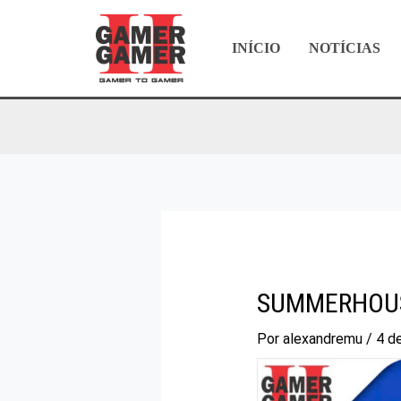
Ir
para
INÍCIO
NOTÍCIAS
o
conteúdo
SUMMERHOUS
Por
alexandremu
/
4 d