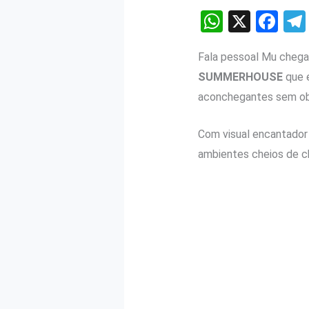
W
X
F
h
a
Fala pessoal Mu chegan
at
ce
SUMMERHOUSE
que é
s
b
aconchegantes sem obje
A
o
p
o
Com visual encantador e
p
k
ambientes cheios de c