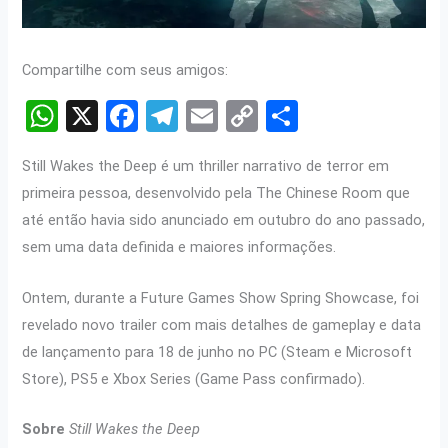
Compartilhe com seus amigos:
W
X
F
T
E
C
S
h
a
el
m
o
h
Still Wakes the Deep é um thriller narrativo de terror em
at
ce
e
ail
py
ar
primeira pessoa, desenvolvido pela The Chinese Room que
s
b
gr
Li
e
até então havia sido anunciado em outubro do ano passado,
A
o
a
n
sem uma data definida e maiores informações.
p
o
m
k
Ontem, durante a Future Games Show Spring Showcase, foi
p
k
revelado novo trailer com mais detalhes de gameplay e data
de lançamento para 18 de junho no PC (Steam e Microsoft
Store), PS5 e Xbox Series (Game Pass confirmado).
Sobre
Still Wakes the Deep