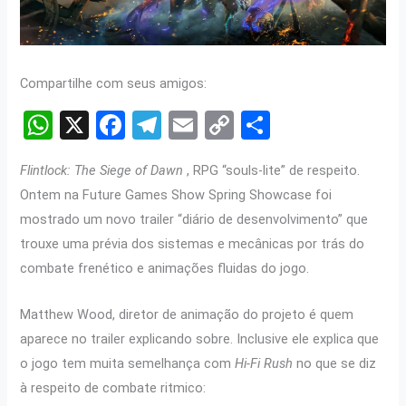
Compartilhe com seus amigos:
W
X
F
T
E
C
S
h
a
el
m
o
h
Flintlock: The Siege of Dawn
, RPG “souls-lite” de respeito.
at
ce
e
ail
py
ar
Ontem na Future Games Show Spring Showcase foi
s
b
gr
Li
e
mostrado um novo trailer “diário de desenvolvimento” que
A
o
a
n
trouxe uma prévia dos sistemas e mecânicas por trás do
p
o
m
k
combate frenético e animações fluidas do jogo.
p
k
Matthew Wood, diretor de animação do projeto é quem
aparece no trailer explicando sobre. Inclusive ele explica que
o jogo tem muita semelhança com
Hi-Fi Rush
no que se diz
à respeito de combate ritmico: