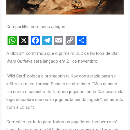
Compartilhe com seus amigos:
W
X
F
T
E
C
S
A Ubisoft confirmou que o primeiro DLC de história de
Star
h
a
e
m
o
h
Wars Outlaws
será lançado em 21 de novembro.
a
c
l
a
p
a
t
e
e
i
y
r
‘Wild Card’ coloca a protagonista Kay contratada para se
infiltrar em um torneio Sabacc de alto risco. “Mas quando
s
b
g
l
L
e
ela cruza o caminho do famoso jogador Lando Calrissian, ela
A
o
r
i
logo descobre que outro jogo está sendo jogado”, de acordo
p
o
a
n
com a Ubisoft.
p
k
m
k
Conteúdo gratuito para todos os jogadores também será
lançado junto com o DLC de história premium, na forma de