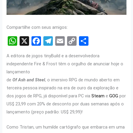
Compartilhe com seus amigos:
W
X
F
T
E
C
S
h
a
el
m
o
h
A editora de jogos tinyBuild e a desenvolvedora
at
ce
e
ail
py
ar
independente Fire & Frost têm o orgulho de anunciar hoje o
s
b
gr
Li
e
lançamento
A
o
a
n
de
Of Ash and Steel
, o imersivo RPG de mundo aberto em
p
o
m
k
terceira pessoa inspirado na era de ouro da exploração e
p
k
dos jogos de RPG, já disponível para PC via
Steam
e
GOG
por
US$ 23,99 com 20% de desconto por duas semanas após o
lançamento (preço padrão: US$ 29,99)!
Como Tristan, um humilde cartógrafo que embarca em uma