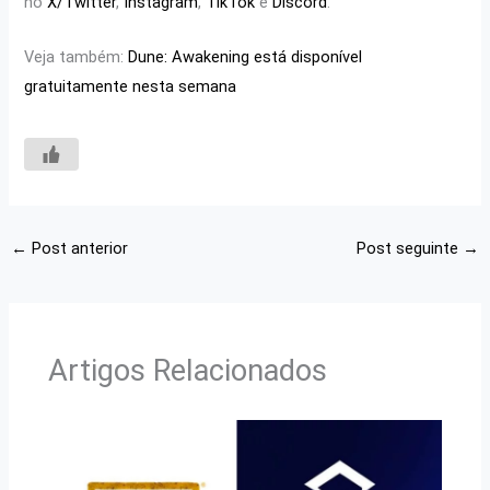
no
X/Twitter
,
Instagram
,
TikTok
e
Discord
.
Veja também:
Dune: Awakening está disponível
gratuitamente nesta semana
←
Post anterior
Post seguinte
→
Artigos Relacionados