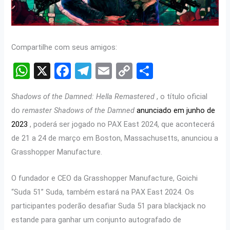
Compartilhe com seus amigos:
W
X
F
T
E
C
S
h
a
el
m
o
h
Shadows of the Damned: Hella Remastered
, o título oficial
at
ce
e
ail
py
ar
do
remaster Shadows of the Damned
anunciado em junho de
s
b
gr
Li
e
2023
, poderá ser jogado no PAX East 2024, que acontecerá
A
o
a
n
de 21 a 24 de março em Boston, Massachusetts, anunciou a
p
o
m
k
Grasshopper Manufacture.
p
k
O fundador e CEO da Grasshopper Manufacture, Goichi
“Suda 51” Suda, também estará na PAX East 2024. Os
participantes poderão desafiar Suda 51 para blackjack no
estande para ganhar um conjunto autografado de