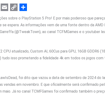
E
C
S
ões sobre o PlayStation 5 Pro! E por mais poderoso que pareça,
m
o
h
ue se espera. As informações vem de uma fonte dentro da AMD l
a
p
a
 Garreffa (@TweakTown), ao canal TCFMGames e o youtuber le
i
y
r
l
L
e
i
2 CPU atualizado, Custom AI, 60Cus para GPU, 16GB GDDR6 (
n
0) tudo isso prometendo a fidelidade 4k em todos os jogos com
k
IsDead, foi dito que vazou a data de setembro de 2024 do lan
 vendas em novembro. E que oficialmente será confirmado pel
 maio. Já no canal TCMFGames foi confirmado também o preço,