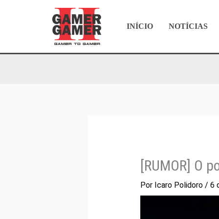
Ir
para
INÍCIO
NOTÍCIAS
o
conteúdo
[RUMOR] O po
Por
Icaro Polidoro
/
6 