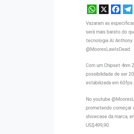
W
X
F
T
Vazaram as especificaç
h
a
e
será mais barato do q
a
c
l
tecnologia AI Anthony
t
e
e
@MooresLawIsDead.
s
b
g
A
o
r
Com um Chipset 4nm Z
p
o
a
possibilidade de ser 2
estabilizada em 60fps.
p
k
m
No youtube @MooresLaw
prometendo começar as
showcase da marca, em
US$499,90.