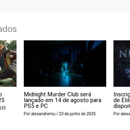
nados
o
Midnight Murder Club será
Inscri
25
lançado em 14 de agosto para
de Eld
PS5 e PC
dispon
025
Por
alexandremu
/
23 de junho de 2025
Por
alex