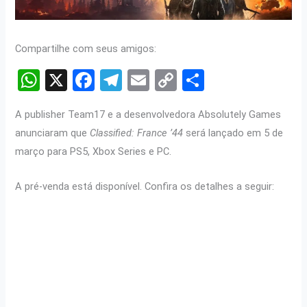
Compartilhe com seus amigos:
W
X
F
T
E
C
S
h
a
el
m
o
h
A publisher Team17 e a desenvolvedora Absolutely Games
at
ce
e
ail
py
ar
anunciaram que
Classified: France ’44
será lançado em 5 de
s
b
gr
Li
e
março para PS5, Xbox Series e PC.
A
o
a
n
p
o
m
k
A pré-venda está disponível. Confira os detalhes a seguir:
p
k