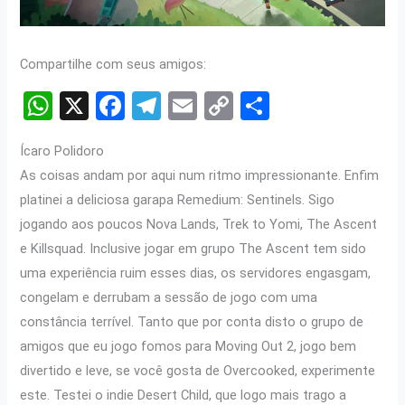
Compartilhe com seus amigos:
W
X
F
T
E
C
S
h
a
el
m
o
h
Ícaro Polidoro
at
ce
e
ail
py
ar
As coisas andam por aqui num ritmo impressionante. Enfim
s
b
gr
Li
e
platinei a deliciosa garapa Remedium: Sentinels. Sigo
A
o
a
n
jogando aos poucos Nova Lands, Trek to Yomi, The Ascent
p
o
m
k
e Killsquad. Inclusive jogar em grupo The Ascent tem sido
p
k
uma experiência ruim esses dias, os servidores engasgam,
congelam e derrubam a sessão de jogo com uma
constância terrível. Tanto que por conta disto o grupo de
amigos que eu jogo fomos para Moving Out 2, jogo bem
divertido e leve, se você gosta de Overcooked, experimente
este. Testei o indie Desert Child, que logo mais trago a