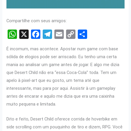
Compartilhe com seus amigos:
W
X
F
T
E
C
S
h
a
el
m
o
h
É incomum, mas acontece. Apostar num game com base
at
ce
e
ail
py
ar
sólida de elogios pode ser arriscado. Eu tenho uma certa
s
b
gr
Li
e
mania ao analisar um game antes de jogar. E algo me dizia
A
o
a
n
que Desert Child não era “essa Coca-Cola” toda. Tem um
p
o
m
k
apelo à pixel-art que eu gosto, um tema até que
p
k
interessante, mas para por aqui. Assistir à um gameplay
antes de encarar e aquilo me dizia que era uma caixinha
muito pequena e limitada.
Dito e feito, Desert Child oferece corrida de hoverbike em
side scrolling com um pouquinho de tiro e dizem, RPG. Você