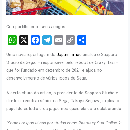
Compartilhe com seus amigos:
W
X
F
T
E
C
S
h
a
el
m
o
h
Uma nova reportagem do
Japan Times
analisa o Sapporo
at
ce
e
ail
py
ar
Studio da Sega, – responsável pelo reboot de Crazy Taxi –
s
b
gr
Li
e
que foi fundado em dezembro de 2021 e ajuda no
A
o
a
n
desenvolvimento de vários jogos da Sega.
p
o
m
k
A certa altura do artigo, o presidente do Sapporo Studio e
p
k
diretor executivo sênior da Sega, Takaya Segawa, explica o
papel do estúdio e os jogos nos quais ele está colaborando:
“Somos responsáveis ​​por títulos como Phantasy Star Online 2: