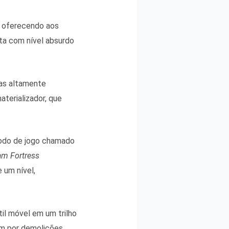
e, oferecendo aos
ta com nível absurdo
pas altamente
terializador, que
modo de jogo chamado
am Fortress
 um nível,
il móvel em um trilho
am por demolições