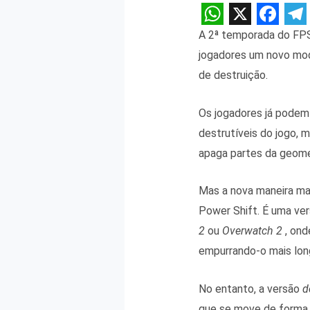
W
X
F
T
A 2ª temporada do FP
h
a
e
jogadores um novo mod
a
c
l
de destruição.
t
e
e
Os jogadores já podem
s
b
g
destrutíveis do jogo,
A
o
r
apaga partes da geomet
p
o
a
p
k
m
Mas a nova maneira ma
Power Shift. É uma ver
2
ou
Overwatch 2
, ond
empurrando-o mais long
No entanto, a versão
d
que se move de forma 