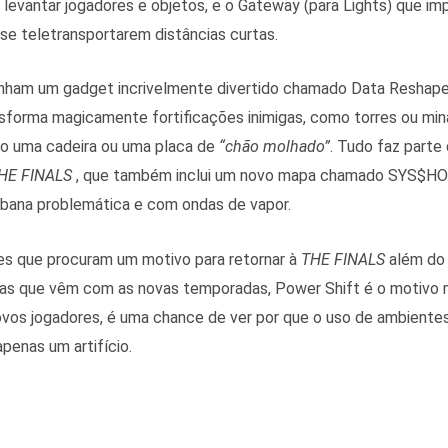
levantar jogadores e objetos, e o Gateway (para Lights) que im
se teletransportarem distâncias curtas.
ham um gadget incrivelmente divertido chamado Data Reshape
sforma magicamente fortificações inimigas, como torres ou min
o uma cadeira ou uma placa de
“chão molhado”
. Tudo faz parte
HE FINALS
, que também inclui um novo mapa chamado SYS$HO
ana problemática e com ondas de vapor.
es que procuram um motivo para retornar à
THE FINALS
além do 
as que vêm com as novas temporadas, Power Shift é o motivo 
 novos jogadores, é uma chance de ver por que o uso de ambiente
penas um artifício.