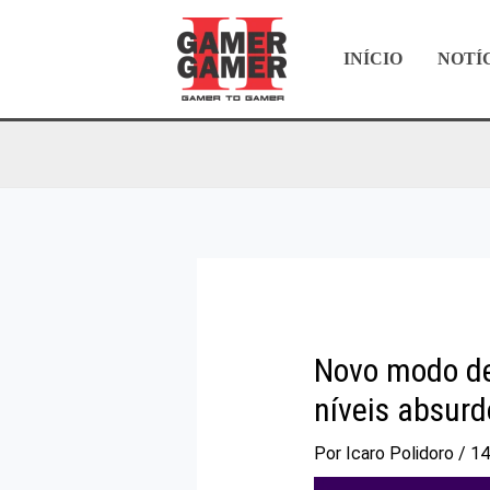
Ir
para
INÍCIO
NOTÍ
o
conteúdo
Novo modo de
níveis absurd
Por
Icaro Polidoro
/
14