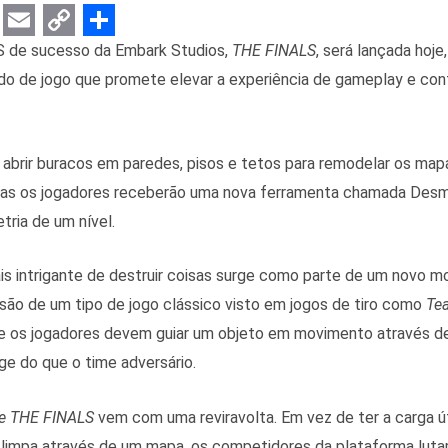
E
C
S
S de sucesso da Embark Studios,
THE FINALS
, será lançada hoj
m
o
h
o de jogo que promete elevar a experiência de gameplay e con
a
p
a
i
y
r
 abrir buracos em paredes, pisos e tetos para remodelar os ma
l
L
e
 mas os jogadores receberão uma nova ferramenta chamada Desma
i
ria de um nível.
n
k
is intrigante de destruir coisas surge como parte de um novo 
são de um tipo de jogo clássico visto em jogos de tiro como
Te
e os jogadores devem guiar um objeto em movimento através de
e do que o time adversário.
e
THE FINALS
vem com uma reviravolta. Em vez de ter a carga út
limpa através de um mapa, os competidores da plataforma lut