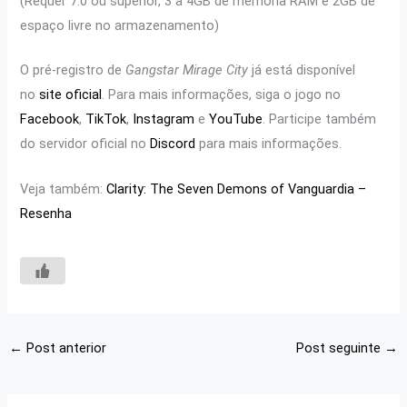
(Requer 7.0 ou superior, 3 à 4GB de memória RAM e 2GB de
espaço livre no armazenamento)
O pré-registro de
Gangstar Mirage City
já está disponível
no
site oficial
. Para mais informações, siga o jogo no
Facebook
,
TikTok
,
Instagram
e
YouTube
. Participe também
do servidor oficial no
Discord
para mais informações.
Veja também:
Clarity: The Seven Demons of Vanguardia –
Resenha
←
Post anterior
Post seguinte
→