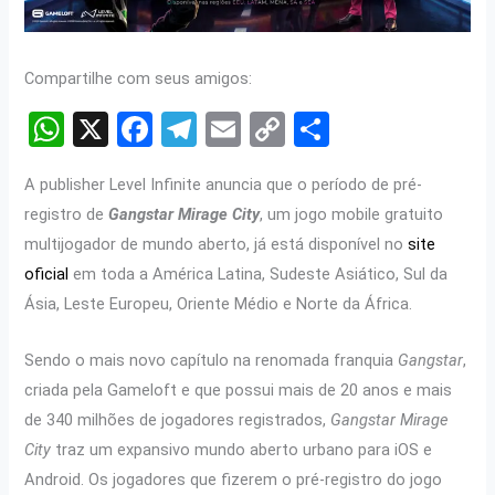
Compartilhe com seus amigos:
W
X
F
T
E
C
S
h
a
el
m
o
h
A publisher Level Infinite anuncia que o período de pré-
at
ce
e
ail
py
ar
registro de
Gangstar Mirage City
, um jogo mobile gratuito
s
b
gr
Li
e
multijogador de mundo aberto, já está disponível no
site
A
o
a
n
oficial
em toda a América Latina, Sudeste Asiático, Sul da
p
o
m
k
Ásia, Leste Europeu, Oriente Médio e Norte da África.
p
k
Sendo o mais novo capítulo na renomada franquia
Gangstar
,
criada pela Gameloft e que possui mais de 20 anos e mais
de 340 milhões de jogadores registrados,
Gangstar Mirage
City
traz um expansivo mundo aberto urbano para iOS e
Android. Os jogadores que fizerem o pré-registro do jogo