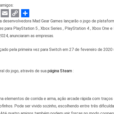
amigos:
E
C
S
 a desenvolvedora Mad Gear Games lançarão o jogo de plataform
m
o
h
es
para PlayStation 5 , Xbox Series , PlayStation 4 , Xbox One e
a
p
a
2024, anunciaram as empresas.
i
y
r
nçado pela primeira vez para Switch em 27 de fevereiro de 2020
l
L
e
i
n
ral do jogo, através de sua
página Steam
:
k
a elementos de corrida e arma, ação arcade rápida com traços
ofinhos. Pode ser vivido sozinho, escolhendo entre três dificuld
. Até quatro amigos também podem unir forças no modo cooperat