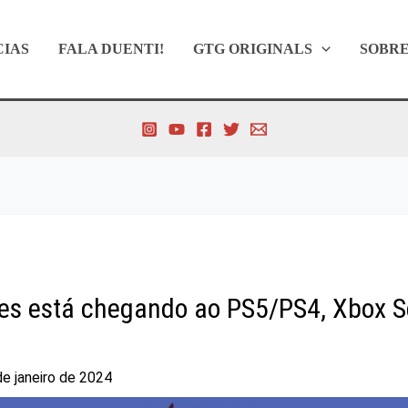
CIAS
FALA DUENTI!
GTG ORIGINALS
SOBR
s está chegando ao PS5/PS4, Xbox S
de janeiro de 2024