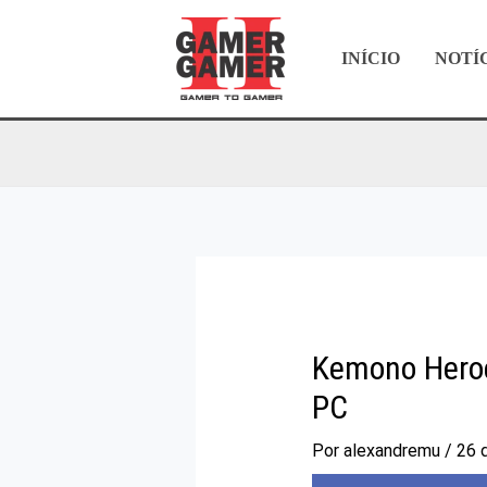
Ir
para
INÍCIO
NOTÍ
o
conteúdo
Kemono Heroe
PC
Por
alexandremu
/
26 