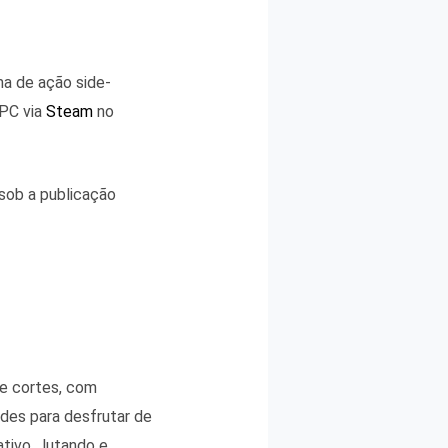
a de ação side-
 PC via
Steam
no
 sob a publicação
 e cortes, com
ades para desfrutar de
ivo , lutando e