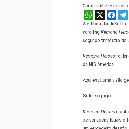
Compartilhe com seus 
W
X
F
T
A editora JanduSoft e
h
a
e
scrolling
Kemono Hero
a
c
l
segundo trimestre de 
t
e
e
Kemono Heroes
foi la
s
b
g
da NIS America.
A
o
r
p
o
a
Aqui está uma visão ge
p
k
m
Sobre o jogo
Kemono Heroes
combin
personagens legais e f
um verdadeiro desafio