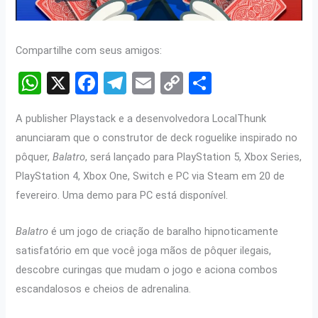
Compartilhe com seus amigos:
W
X
F
T
E
C
S
h
a
el
m
o
h
A publisher Playstack e a desenvolvedora LocalThunk
at
ce
e
ail
py
ar
anunciaram que o construtor de deck roguelike inspirado no
s
b
gr
Li
e
pôquer,
Balatro
, será lançado para PlayStation 5, Xbox Series,
A
o
a
n
PlayStation 4, Xbox One, Switch e PC via Steam em 20 de
p
o
m
k
fevereiro. Uma demo para PC está disponível.
p
k
Balatro
é um jogo de criação de baralho hipnoticamente
satisfatório em que você joga mãos de pôquer ilegais,
descobre curingas que mudam o jogo e aciona combos
escandalosos e cheios de adrenalina.