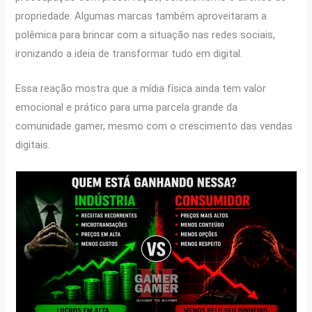
propriedade. Algumas marcas também aproveitaram a
polêmica para brincar com a situação nas redes sociais,
ironizando a ideia de transformar tudo em digital.
Essa reação mostra que a mídia física ainda tem valor
emocional e prático para uma parcela grande da
comunidade gamer, mesmo com o crescimento das vendas
digitais.