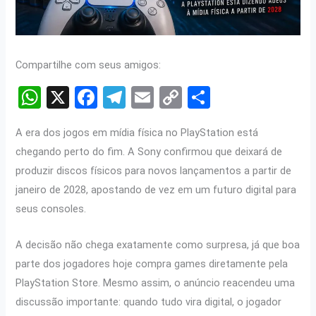
Compartilhe com seus amigos:
W
X
F
T
E
C
S
h
a
el
m
o
h
A era dos jogos em mídia física no PlayStation está
at
ce
e
ail
py
ar
chegando perto do fim. A Sony confirmou que deixará de
s
b
gr
Li
e
produzir discos físicos para novos lançamentos a partir de
A
o
a
n
janeiro de 2028, apostando de vez em um futuro digital para
p
o
m
k
seus consoles.
p
k
A decisão não chega exatamente como surpresa, já que boa
parte dos jogadores hoje compra games diretamente pela
PlayStation Store. Mesmo assim, o anúncio reacendeu uma
discussão importante: quando tudo vira digital, o jogador