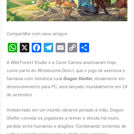
Compartilhe com seus amigos:
W
X
F
T
E
C
S
h
a
el
m
o
h
A Wild Forest Studio e a Curve Games anunciaram hoje,
at
ce
e
ail
py
ar
como parte do Wholesome Direct, que o jogo de aventura e
s
b
gr
Li
e
fantasia com temática rural
Dragon Shelter
, atualmente em
A
o
a
n
desenvolvimento para PC, será lançado mundialmente em 24
p
o
m
k
de setembro.
p
k
Ambientado em um mundo vibrante pintado à mão,
Dragon
Shelter
convida os jogadores a reviver o vínculo há muito
perdido entre humanos e dragões. Combinando sistemas de