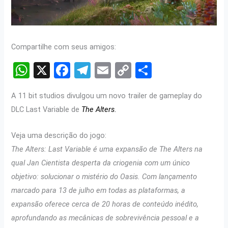
Compartilhe com seus amigos:
W
X
F
T
E
C
S
h
a
el
m
o
h
A 11 bit studios divulgou um novo trailer de gameplay do
at
ce
e
ail
py
ar
DLC Last Variable de
The Alters
.
s
b
gr
Li
e
A
o
a
n
Veja uma descrição do jogo:
p
o
m
k
The Alters: Last Variable é uma expansão de The Alters na
qual Jan Cientista desperta da criogenia com um único
p
k
objetivo: solucionar o mistério do Oasis. Com lançamento
marcado para 13 de julho em todas as plataformas, a
expansão oferece cerca de 20 horas de conteúdo inédito,
aprofundando as mecânicas de sobrevivência pessoal e a