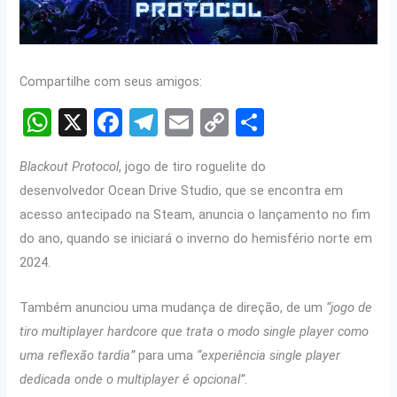
Compartilhe com seus amigos:
W
X
F
T
E
C
S
h
a
el
m
o
h
Blackout Protocol
, jogo de tiro roguelite do
at
ce
e
ail
py
ar
desenvolvedor Ocean Drive Studio, que se encontra em
s
b
gr
Li
e
acesso antecipado na Steam, anuncia o lançamento no fim
A
o
a
n
do ano, quando se iniciará o inverno do hemisfério norte em
p
o
m
k
2024.
p
k
Também anunciou uma mudança de direção, de um
“jogo de
tiro multiplayer hardcore que trata o modo single player como
uma reflexão tardia”
para uma
“experiência single player
dedicada onde o multiplayer é opcional”
.