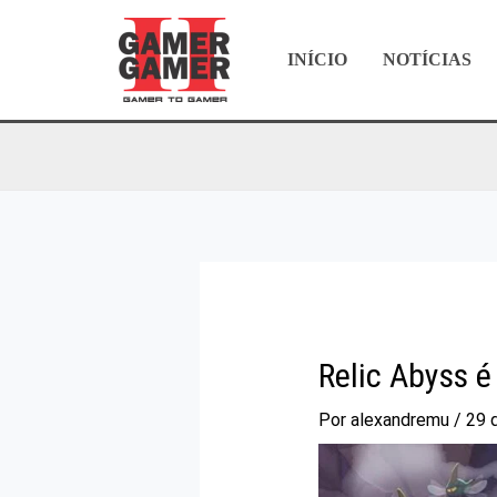
Ir
para
INÍCIO
NOTÍCIAS
o
conteúdo
Relic Abyss 
Por
alexandremu
/
29 