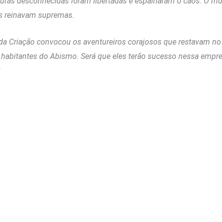
iaturas desconhecidas foram libertadas e espalharam o caos. O 
as reinavam supremas.
da Criação convocou os aventureiros corajosos que restavam no
s habitantes do Abismo. Será que eles terão sucesso nessa emprei