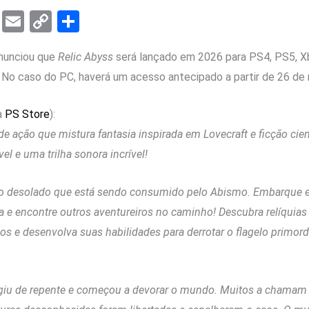
T
E
C
S
el
m
o
h
nunciou que
Relic Abyss
será lançado em 2026 para PS4, PS5, Xb
e
ail
py
ar
 No caso do PC, haverá um acesso antecipado a partir de 26 de
gr
Li
e
a
n
a
PS Store
):
m
k
e ação que mistura fantasia inspirada em Lovecraft e ficção cie
el e uma trilha sonora incrível!
o desolado que está sendo consumido pelo Abismo. Embarque 
a e encontre outros aventureiros no caminho! Descubra relíquias a
 e desenvolva suas habilidades para derrotar o flagelo primordi
giu de repente e começou a devorar o mundo. Muitos a chamam