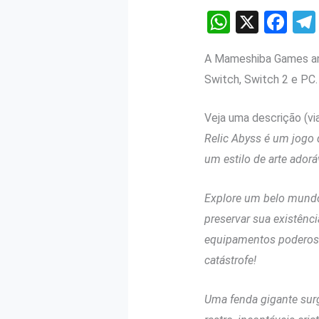
W
X
F
h
a
A Mameshiba Games a
at
ce
Switch, Switch 2 e PC.
s
b
A
o
Veja uma descrição (vi
p
o
Relic Abyss é um jogo d
p
k
um estilo de arte adoráv
Explore um belo mund
preservar sua existênci
equipamentos poderosos
catástrofe!
Uma fenda gigante sur