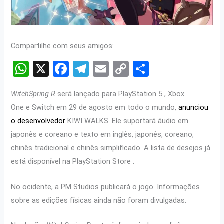
Compartilhe com seus amigos:
W
X
F
T
E
C
S
h
a
el
m
o
h
WitchSpring R
será lançado para PlayStation 5 , Xbox
at
ce
e
ail
py
ar
One e Switch em 29 de agosto em todo o mundo,
anunciou
s
b
gr
Li
e
o desenvolvedor
KIWI WALKS. Ele suportará áudio em
A
o
a
n
japonês e coreano e texto em inglês, japonês, coreano,
p
o
m
k
chinês tradicional e chinês simplificado. A lista de desejos já
p
k
está disponível na PlayStation Store .
No ocidente, a PM Studios publicará o jogo. Informações
sobre as edições físicas ainda não foram divulgadas.