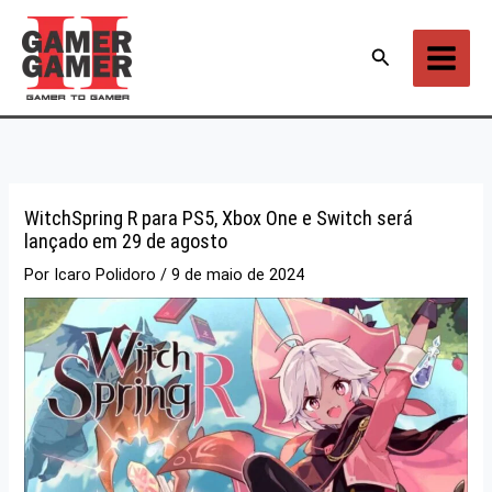
Ir
para
Pesquisar
o
conteúdo
WitchSpring R para PS5, Xbox One e Switch será
lançado em 29 de agosto
Por
Icaro Polidoro
/
9 de maio de 2024