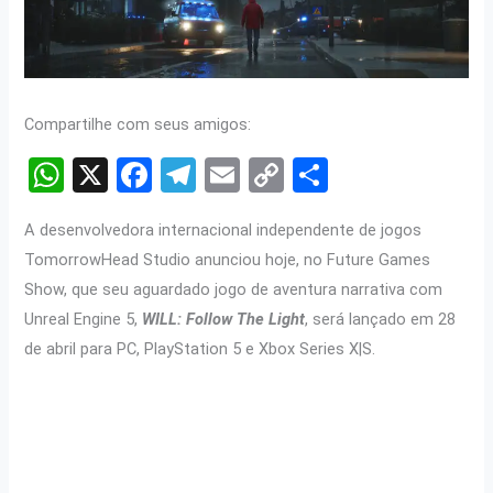
Compartilhe com seus amigos:
W
X
F
T
E
C
S
h
a
el
m
o
h
A desenvolvedora internacional independente de jogos
at
ce
e
ail
py
ar
TomorrowHead Studio anunciou hoje, no Future Games
s
b
gr
Li
e
Show, que seu aguardado jogo de aventura narrativa com
A
o
a
n
Unreal Engine 5,
WILL: Follow The Light
, será lançado em 28
p
o
m
k
de abril para PC, PlayStation 5 e Xbox Series X|S.
p
k