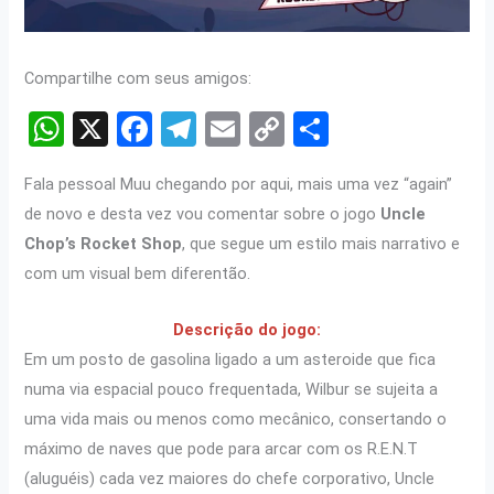
Compartilhe com seus amigos:
W
X
F
T
E
C
S
h
a
el
m
o
h
Fala pessoal Muu chegando por aqui, mais uma vez “again”
at
ce
e
ail
py
ar
de novo e desta vez vou comentar sobre o jogo
Uncle
s
b
gr
Li
e
Chop’s Rocket Shop
, que segue um estilo mais narrativo e
A
o
a
n
com um visual bem diferentão.
p
o
m
k
Descrição do jogo:
p
k
Em um posto de gasolina ligado a um asteroide que fica
numa via espacial pouco frequentada, Wilbur se sujeita a
uma vida mais ou menos como mecânico, consertando o
máximo de naves que pode para arcar com os R.E.N.T
(aluguéis) cada vez maiores do chefe corporativo, Uncle