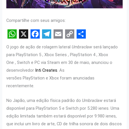
Compartilhe com seus amigos:
W
X
F
T
E
C
S
O jogo de ação de rolagem lateral
Umbraclaw
será lançado
h
a
e
m
o
h
para PlayStation 5 , Xbox Series , PlayStation 4 , Xbox
a
c
l
a
p
a
One , Switch e PC via Steam em 30 de maio, anunciou o
t
e
e
i
y
r
desenvolvedor
Inti Creates
. As
s
b
g
l
L
e
versões PlayStation e Xbox foram anunciadas
recentemente.
A
o
r
i
p
o
a
n
No Japão, uma edição física padrão do
Umbraclaw
estará
p
k
m
k
disponível para PlayStation 5 e Switch por 5.280 ienes. Uma
edição limitada também estará disponível por 9.980 ienes,
que inclui um livro de arte, CD de trilha sonora de dois discos