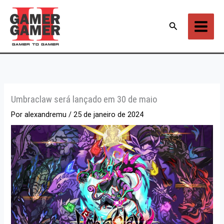
Ir
para
Pesquisar
o
conteúdo
Umbraclaw será lançado em 30 de maio
Por
alexandremu
/
25 de janeiro de 2024