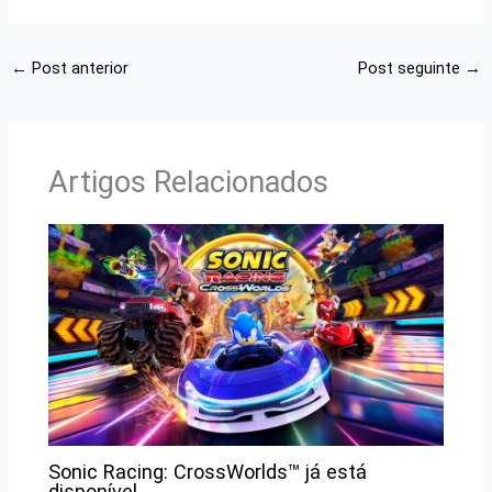
←
Post anterior
Post seguinte
→
Artigos Relacionados
Sonic Racing: CrossWorlds™ já está
disponível