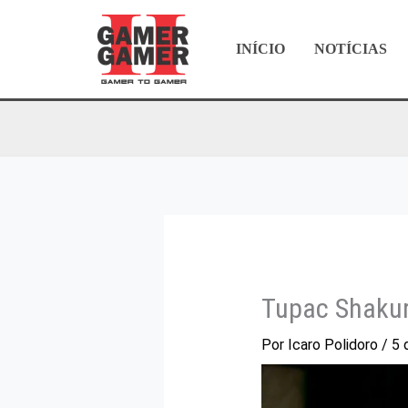
Ir
para
INÍCIO
NOTÍCIAS
o
conteúdo
Tupac Shaku
Por
Icaro Polidoro
/
5 