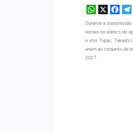
W
X
F
T
Durante a transmissão
h
a
e
nomes no elenco do ag
a
c
l
e ator Tupac. Takashi 
t
e
e
unem ao conjunto de i
s
b
g
2027.
A
o
r
p
o
a
p
k
m