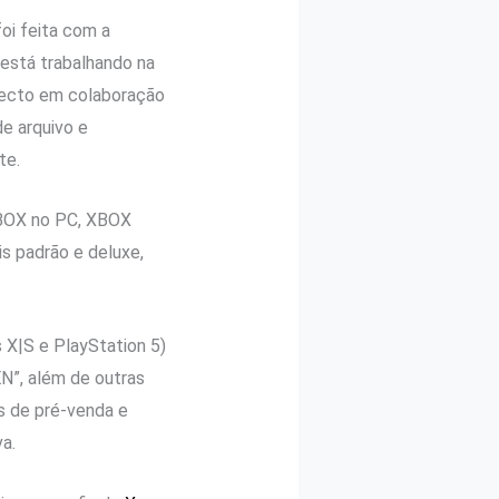
oi feita com a
está trabalhando na
specto em colaboração
e arquivo e
te.
XBOX no PC, XBOX
is padrão e deluxe,
 X|S e PlayStation 5)
N”, além de outras
s de pré-venda e
a.