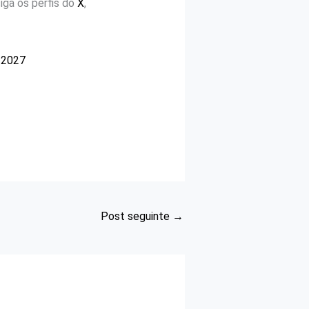
a os perfis do
X
,
 2027
Post seguinte
→