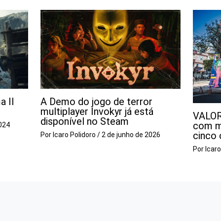
a II
A Demo do jogo de terror
multiplayer Invokyr já está
VALOR
disponível no Steam
com m
024
cinco 
Por
Icaro Polidoro
/
2 de junho de 2026
Por
Icar