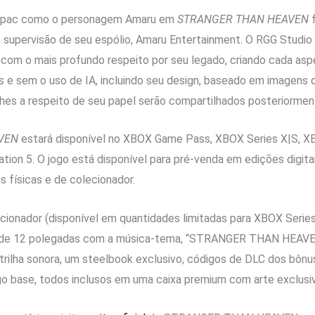
Tupac como o personagem Amaru em
STRANGER THAN HEAVEN
f
 supervisão de seu espólio, Amaru Entertainment. O RGG Studio 
o com o mais profundo respeito por seu legado, criando cada a
s e sem o uso de IA, incluindo seu design, baseado em imagens d
lhes a respeito de seu papel serão compartilhados posteriormen
VEN
estará disponível no XBOX Game Pass, XBOX Series X|S, 
tion 5. O jogo está disponível para pré-venda em edições digita
 físicas e de colecionador.
ecionador (disponível em quantidades limitadas para XBOX Series
nil de 12 polegadas com a música-tema, “STRANGER THAN HEAVE
trilha sonora, um steelbook exclusivo, códigos de DLC dos bônu
o base, todos inclusos em uma caixa premium com arte exclusiv