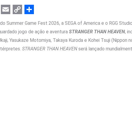
E
C
S
 do Summer Game Fest 2026, a SEGA of America e o RGG Studio
m
o
h
uardado jogo de ação e aventura
STRANGER THAN HEAVEN
, i
a
p
a
Ukaji, Yasukaze Motomiya, Takaya Kuroda e Kohei Tsuji (Nippon
i
y
r
ntérpretes.
STRANGER THAN HEAVEN
será lançado mundialment
l
L
e
i
n
k