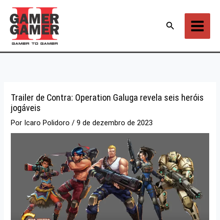
Ir
para
Pesquisar
o
conteúdo
Trailer de Contra: Operation Galuga revela seis heróis
jogáveis
Por
Icaro Polidoro
/
9 de dezembro de 2023