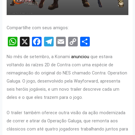
Compartilhe com seus amigos:
W
X
F
T
E
C
S
h
a
el
m
o
h
No mês de setembro, a Konami
anunciou
que estava
at
ce
e
ail
py
ar
voltando às raízes 2D de Contra com uma espécie de
s
b
gr
Li
e
reimaginação do original do NES chamado Contra: Operation
A
o
a
n
Galuga. O jogo, desenvolvido pela Wayforward, apresenta
p
o
m
k
seis heróis jogáveis, e um novo trailer descreve cada um
p
k
deles e o que eles trazem para o jogo.
O trailer também oferece outra visão da ação modernizada
de correr e atirar da Operação Galuga, que remonta aos
clássicos com até quatro jogadores trabalhando juntos para