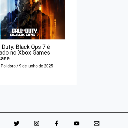
f Duty: Black Ops 7 é
iado no Xbox Games
case
o Polidoro
/
9 de junho de 2025