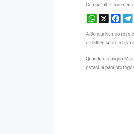
Compartilhe com seus 
W
X
F
h
a
A Bandai Namco revelou
at
ce
detalhes sobre a histór
s
b
A
o
Quando o maligno Maga
p
o
estará lá para protegê-
p
k