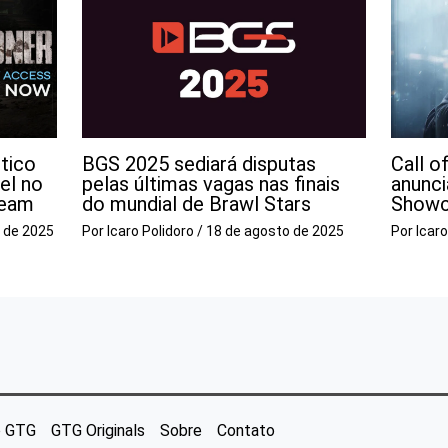
tico
BGS 2025 sediará disputas
Call o
el no
pelas últimas vagas nas finais
anunc
team
do mundial de Brawl Stars
Show
 de 2025
Por
Icaro Polidoro
/
18 de agosto de 2025
Por
Icar
o GTG
GTG Originals
Sobre
Contato