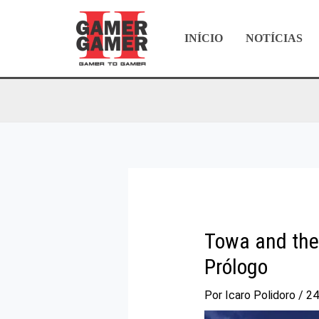
Ir
para
INÍCIO
NOTÍCIAS
o
conteúdo
Towa and the 
Prólogo
Por
Icaro Polidoro
/
24