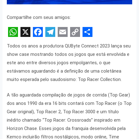
Compartilhe com seus amigos:
W
X
F
T
E
C
S
Todos os anos a produtora QUByte Connect 2023 lança seu
h
a
e
m
o
h
show case mostrando todos os jogos que está envolvida e
a
c
l
a
p
a
este ano entre diversos jogos empolgantes, o que
t
e
e
i
y
r
estávamos aguardando é a definição de uma coletânea
s
b
g
l
L
e
muito esperada pelo saudosismo: Top Racer Collection.
A
o
r
i
A tão aguardada compilação de jogos de corrida (Top Gear)
p
o
a
n
dos anos 1990 da era 16 bits contará com Top Racer (o Top
p
k
m
k
Gear original), Top Racer 2, Top Racer 3000 e um título
inédito chamado “Top Racer: Crossroads” inspirado em
Horizon Chase. Esses jogos da franquia desenvolvida pela
Kemco incluirão filtros nostálgicos, modo online, Time