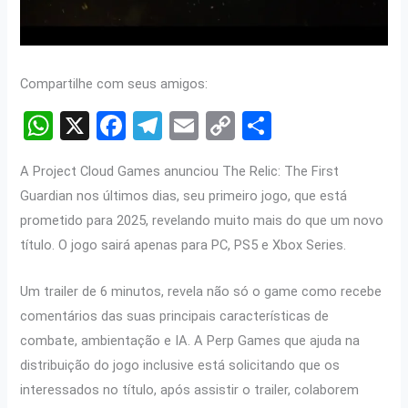
Compartilhe com seus amigos:
W
X
F
T
E
C
S
h
a
el
m
o
h
A Project Cloud Games anunciou The Relic: The First
at
ce
e
ail
py
ar
Guardian nos últimos dias, seu primeiro jogo, que está
s
b
gr
Li
e
prometido para 2025, revelando muito mais do que um novo
A
o
a
n
título. O jogo sairá apenas para PC, PS5 e Xbox Series.
p
o
m
k
Um trailer de 6 minutos, revela não só o game como recebe
p
k
comentários das suas principais características de
combate, ambientação e IA. A Perp Games que ajuda na
distribuição do jogo inclusive está solicitando que os
interessados no título, após assistir o trailer, colaborem