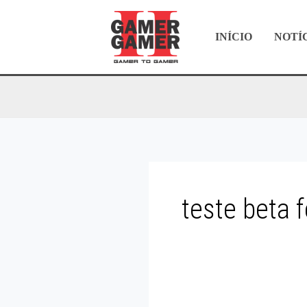
Ir
para
INÍCIO
NOTÍ
o
conteúdo
teste beta 