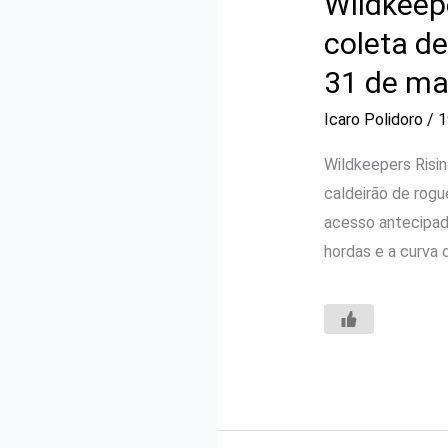
Wildkeepe
coleta d
31 de ma
Icaro Polidoro
/
1
Wildkeepers Risi
caldeirão de rog
acesso antecipad
hordas e a curva 