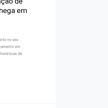
ação de
 chega em
reto no seu
ançamento em
frenéticas de