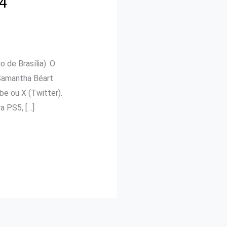
4
 de Brasília). O
 Samantha Béart
be ou X (Twitter).
a PS5, […]