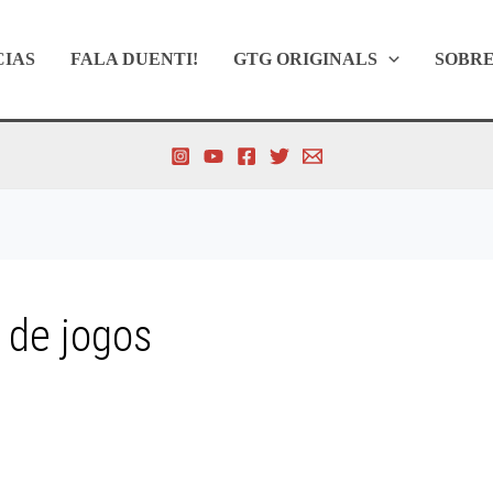
CIAS
FALA DUENTI!
GTG ORIGINALS
SOBR
 de jogos