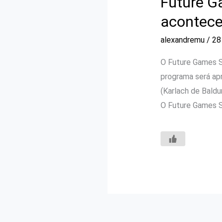
Future G
acontece
alexandremu
/
28
O Future Games Sh
programa será apr
(Karlach de Baldu
O Future Games S