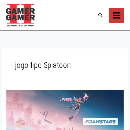
Ir
para
Pesquisar
o
conteúdo
jogo tipo Splatoon