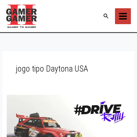
Ir
para
Pesquisar
o
conteúdo
jogo tipo Daytona USA