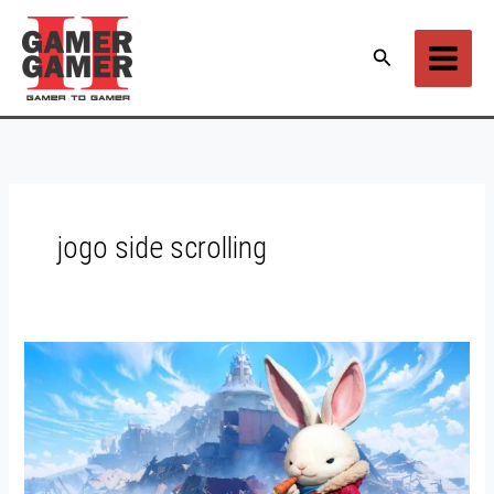
Ir
para
Pesquisar
o
conteúdo
jogo side scrolling