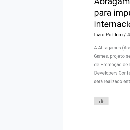
Abragame
para imp
internac
Icaro Polidoro
/
4
A Abragames (Asso
Games, projeto se
de Promoção de E
Developers Confer
será realizado ent