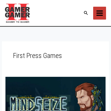
Ir
para
Pesquisar
o
conteúdo
First Press Games