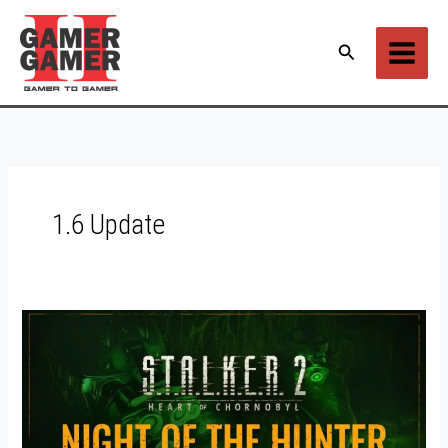
Ir
para
Pesquisar
o
conteúdo
1.6 Update